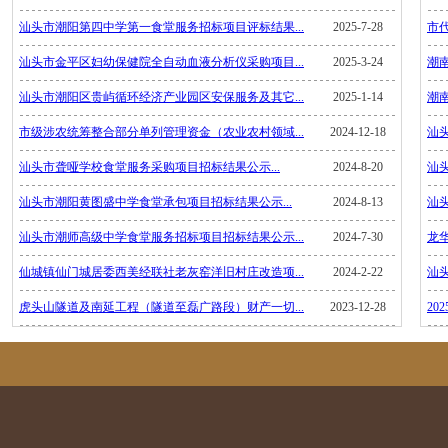
汕头市潮阳第四中学第一食堂服务招标项目评标结果...
2025-7-28
市代
汕头市金平区妇幼保健院全自动血液分析仪采购项目...
2025-3-24
潮南
汕头市潮阳区贵屿循环经济产业园区安保服务及其它...
2025-1-14
潮南
市级涉农统筹整合部分单列管理资金（农业农村领域...
2024-12-18
汕头
汕头市聋哑学校食堂服务采购项目招标结果公示...
2024-8-20
汕
汕头市潮阳黄图盛中学食堂承包项目招标结果公示...
2024-8-13
汕
汕头市潮师高级中学食堂服务招标项目招标结果公示...
2024-7-30
龙
仙城镇仙门城居委西美经联社老灰窑洋旧村庄改造项...
2024-2-22
汕
虎头山隧道及南延工程（隧道至磊广路段）财产一切...
2023-12-28
20