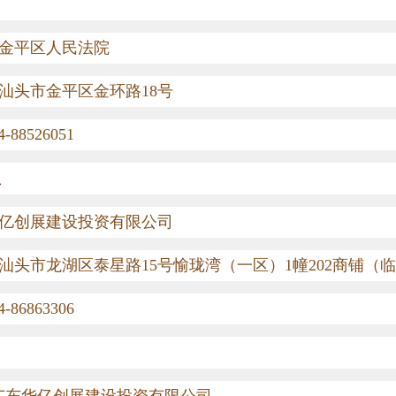
金平区人民法院
汕头市金平区金环路
18
号
4-88526051
息
亿创展建设投资有限公司
汕头市龙湖区泰星路
15
号愉珑湾（一区）
1
幢
202
商铺（临
4-86863306