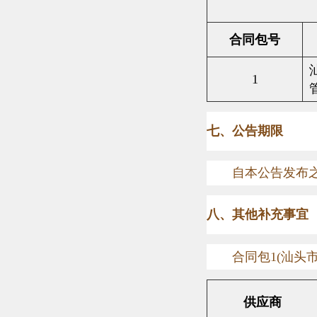
合同包号
1
七、公告期限
自本公告发布
八、其他补充事宜
合同包
1(
汕头
供应商