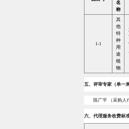
名
称
其
他
特
种
1-1
用
途
植
物
五、评审专家（单一
陈广平 （采购
六、代理服务收费标