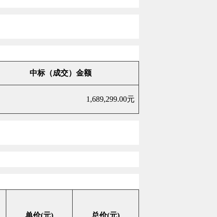
中标（成交）金额
1,689,299.00
元
单价
(
元
)
总价
(
元
)