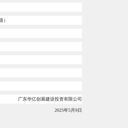
道）
广东华亿创展建设投资有限公司
2025
年
5
月
9
日