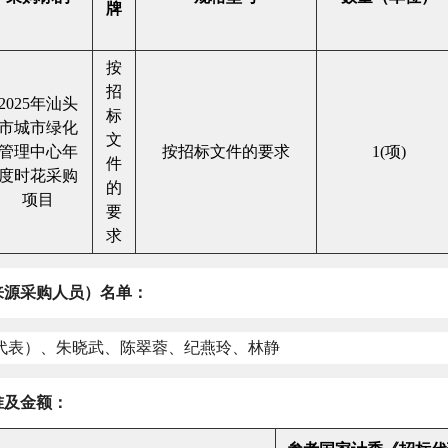
牌
按
招
2025
年汕头
标
市城市绿化
文
管理中心年
按招标文件的要求
1(
项
)
件
度时花采购
的
项目
要
求
来源采购人员）名单：
人代表）、朱晓武、陈翠蓉、纪燕玲、林静
准及金额：