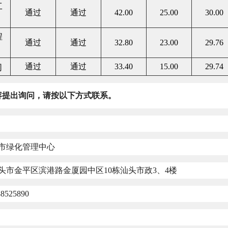
工
通过
通过
42.00
25.00
30.00
程
通过
通过
32.80
23.00
29.76
通过
通过
33.40
15.00
29.74
司
容提出询问，请按以下方式联系。
市绿化管理中心
头市金平区滨港路金厦园中区
10
栋汕头市政
3
、
4
楼
88525890