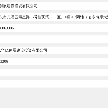
创展建设投资有限公司
头市龙湖区泰星路
15
号愉珑湾（一区）
1
幢
202
商铺（临东海岸大
86863306
东华亿创展建设投资有限公司
63306