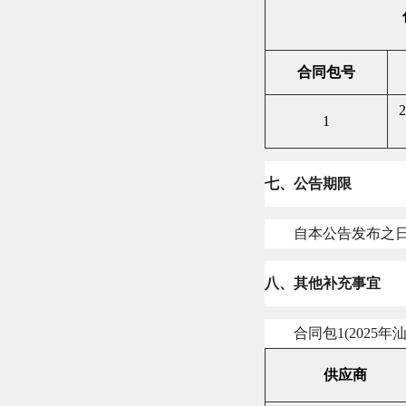
合同包号
2
1
七、公告期限
自本公告发布之
八、其他补充事宜
合同包
1(2025
年
供应商